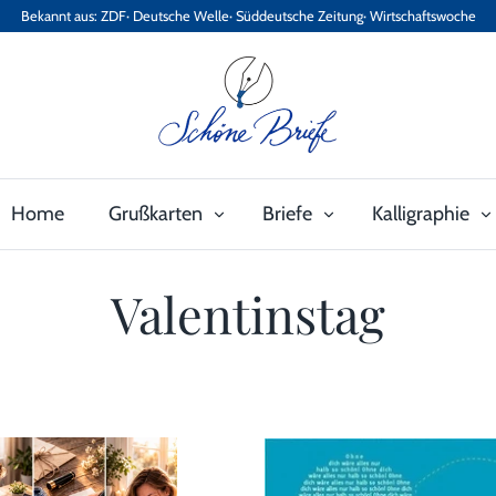
Bekannt aus: ZDF· Deutsche Welle· Süddeutsche Zeitung· Wirtschaftswoche
Home
Grußkarten
Briefe
Kalligraphie
Valentinstag