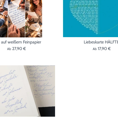
f auf weißem Feinpapier
Liebeskarte HÄLFT
27,90 €
17,90 €
Ab
Ab