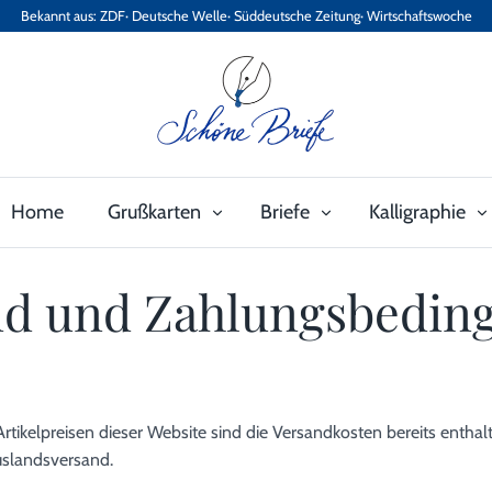
Bekannt aus: ZDF· Deutsche Welle· Süddeutsche Zeitung· Wirtschaftswoche
Home
Grußkarten
Briefe
Kalligraphie
nd und Zahlungsbedin
rtikelpreisen dieser Website sind die Versandkosten bereits enthalte
uslandsversand.