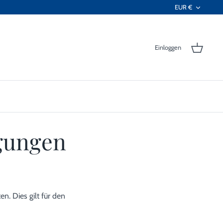
Währ
EUR €
Einloggen
gungen
n. Dies gilt für den