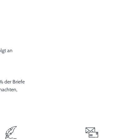
lgt an
% der Briefe
hnachten,