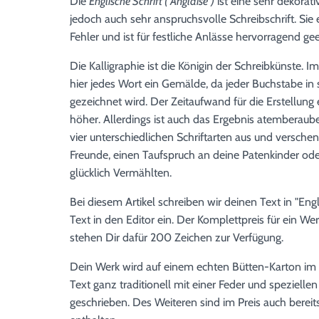
Die
Englische Schrift ("Anglaise")
ist eine sehr dekorati
jedoch auch sehr anspruchsvolle Schreibschrift. Sie e
Fehler und ist für festliche Anlässe hervorragend gee
Die Kalligraphie ist die Königin der Schreibkünste. I
hier jedes Wort ein Gemälde, da jeder Buchstabe in
gezeichnet wird. Der Zeitaufwand für die Erstellung 
höher. Allerdings ist auch das Ergebnis atemberaub
vier unterschiedlichen Schriftarten aus und versche
Freunde, einen Taufspruch an deine Patenkinder ode
glücklich Vermählten.
Bei diesem Artikel schreiben wir deinen Text in "Engli
Text in den Editor ein. Der Komplettpreis für ein W
stehen Dir dafür 200 Zeichen zur Verfügung.
Dein Werk wird auf einem echten Bütten-Karton im 
Text ganz traditionell mit einer Feder und spezielle
geschrieben. Des Weiteren sind im Preis auch berei