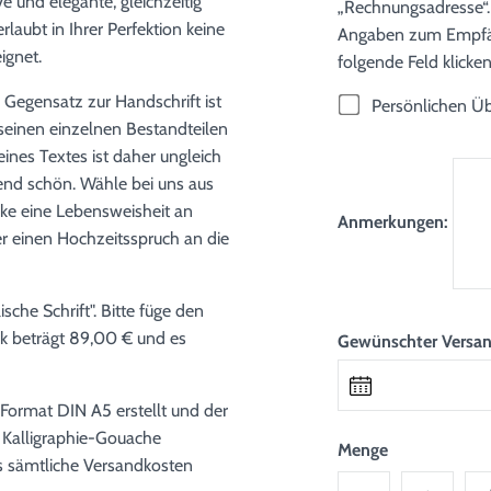
ve und elegante, gleichzeitig
„Rechnungsadresse“. B
rlaubt in Ihrer Perfektion keine
Angaben zum Empfäng
ignet.
folgende Feld klicken
m Gegensatz zur Handschrift ist
Persönlichen Üb
 seinen einzelnen Bestandteilen
eines Textes ist daher ungleich
end schön. Wähle bei uns aus
nke eine Lebensweisheit an
Anmerkungen:
r einen Hochzeitsspruch an die
sche Schrift". Bitte füge den
erk beträgt 89,00 € und es
Gewünschter Versa
Format DIN A5 erstellt und der
n Kalligraphie-Gouache
Menge
ts sämtliche Versandkosten