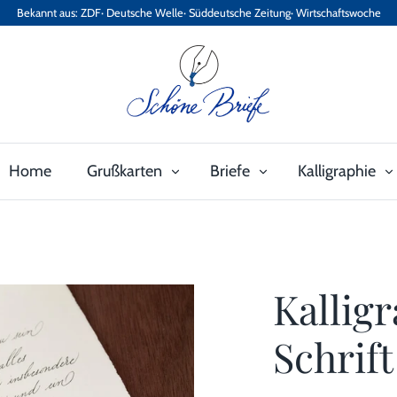
Bekannt aus: ZDF· Deutsche Welle· Süddeutsche Zeitung· Wirtschaftswoche
Home
Grußkarten
Briefe
Kalligraphie
Kallig
Schrift