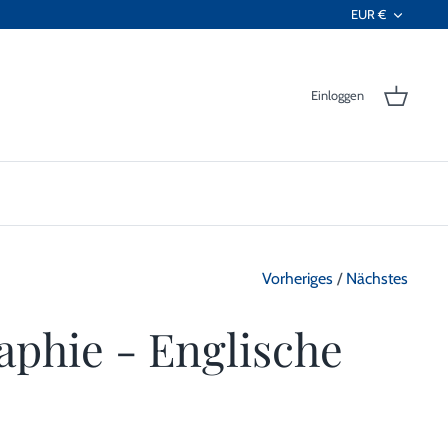
Währ
EUR €
Einloggen
Vorheriges
/
Nächstes
raphie - Englische